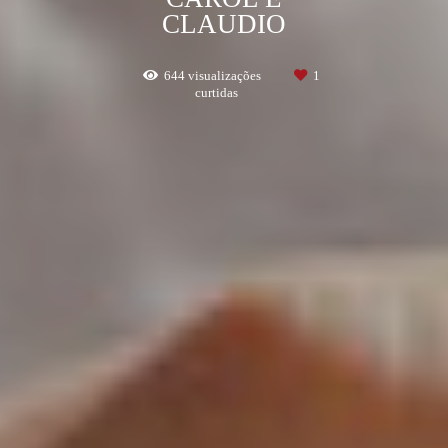
CLAUDIO
644
visualizações
1
curtidas