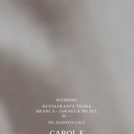
WEDDING
RESTAURANTE PEDRA
BRANCA - JARAGUÁ DO SUL
SC
08/AGOSTO/2022
CAROL E