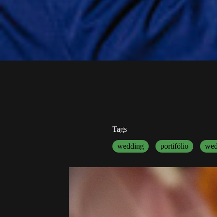
Tags
wedding
portifólio
wed