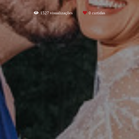
1527
visualizações
0
curtidas