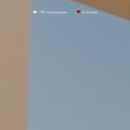
745
visualizações
0
curtidas