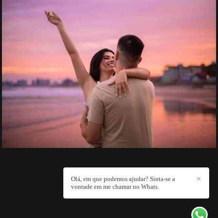
Olá, em que podemos ajudar? Sinta-se a
✕
vontade em me chamar no Whats.