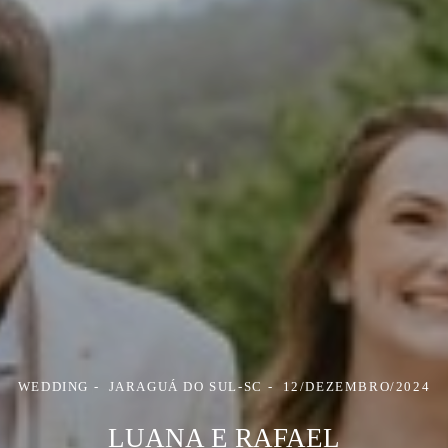
WEDDING
JARAGUÁ DO SUL-SC
12/DEZEMBRO/2024
LUANA E RAFAEL