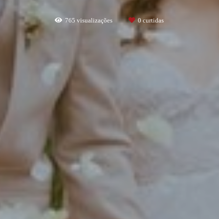
765
visualizações
0
curtidas