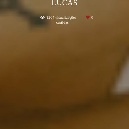
LUCAS
1204
visualizações
0
curtidas