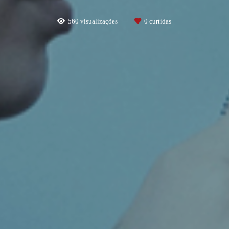
560
visualizações
0
curtidas